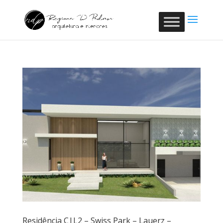
Residência C|L2 – Swiss Park – Lauerz –