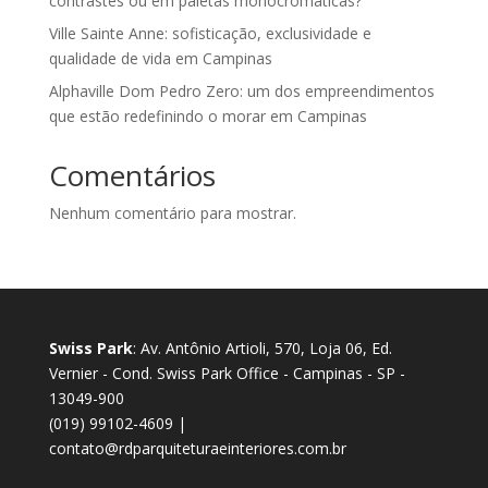
contrastes ou em paletas monocromáticas?
Ville Sainte Anne: sofisticação, exclusividade e
qualidade de vida em Campinas
Alphaville Dom Pedro Zero: um dos empreendimentos
que estão redefinindo o morar em Campinas
Comentários
Nenhum comentário para mostrar.
Swiss Park
: Av. Antônio Artioli, 570, Loja 06, Ed.
Vernier - Cond. Swiss Park Office - Campinas - SP -
13049-900
(019) 99102-4609 |
contato@rdparquiteturaeinteriores.com.br