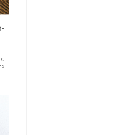
m-
s,
rio