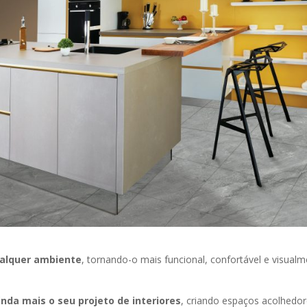
alquer ambiente
, tornando-o mais funcional, confortável e visual
ainda mais o seu projeto de interiores
, criando espaços acolhedor