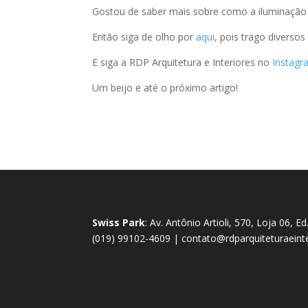
Gostou de saber mais sobre como a iluminação 
Então siga de olho por
aqui
, pois trago diverso
E siga a RDP Arquitetura e Interiores no
Instagr
Um beijo e até o próximo artigo!
Swiss Park
: Av. Antônio Artioli, 570, Loja 06, 
(019) 99102-4609 | contato@rdparquiteturaeint