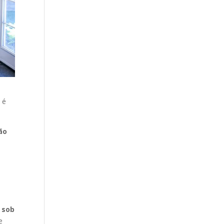
 é
.
ão
 sob
e