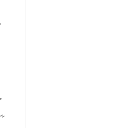
o
de
eja