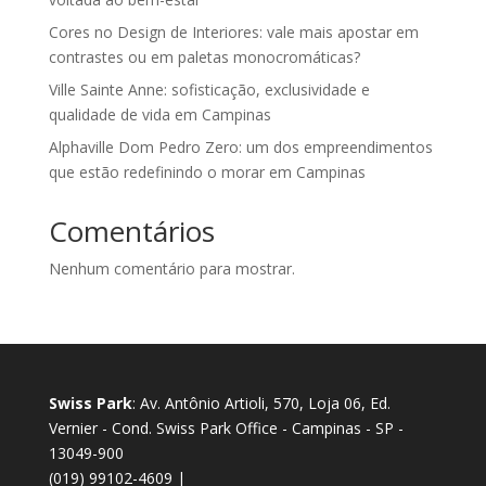
Cores no Design de Interiores: vale mais apostar em
contrastes ou em paletas monocromáticas?
Ville Sainte Anne: sofisticação, exclusividade e
qualidade de vida em Campinas
Alphaville Dom Pedro Zero: um dos empreendimentos
que estão redefinindo o morar em Campinas
Comentários
Nenhum comentário para mostrar.
Swiss Park
: Av. Antônio Artioli, 570, Loja 06, Ed.
Vernier - Cond. Swiss Park Office - Campinas - SP -
13049-900
(019) 99102-4609 |